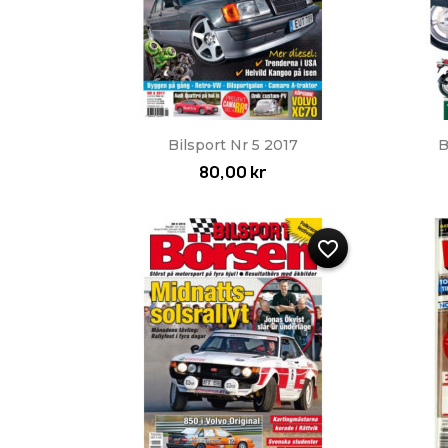
Snabbvy

Bilsport Nr 5 2017
B
80,00 kr
favorite_border