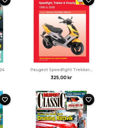
favorite_border
favorite_border
Snabbvy

024
Peugeot Speedfight Trekker...
325,00 kr
favorite_border
favorite_border