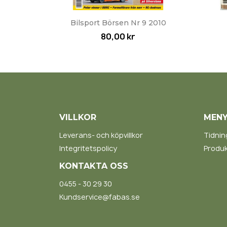
Snabbvy

Bilsport Börsen Nr 9 2010
80,00 kr
VILLKOR
MEN
Leverans- och köpvillkor
Tidnin
Integritetspolicy
Produk
KONTAKTA OSS
0455 - 30 29 30
Kundservice@fabas.se