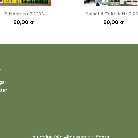
Snabbvy
Snabbvy


Bilsport Nr 7 1993
Soldat & Teknik Nr 3 20
80,00 kr
80,00 kr
Y
gar
ter
En tidning från Albinsson & Sjöberg