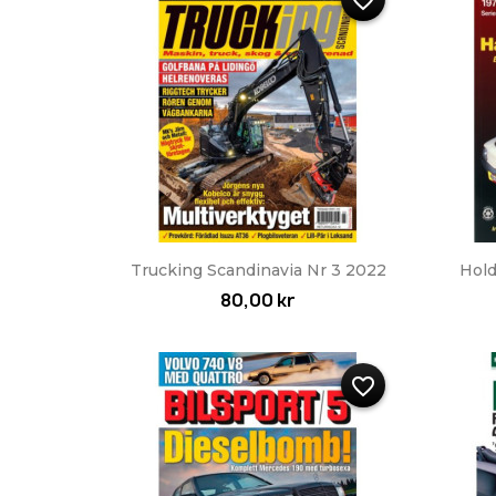
favorite_border
Snabbvy

Trucking Scandinavia Nr 3 2022
Hol
80,00 kr
favorite_border