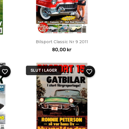
Snabbvy

Bilsport Classic Nr 9 2011
80,00 kr
SLUT I LAGER
favorite_border
favorite_border