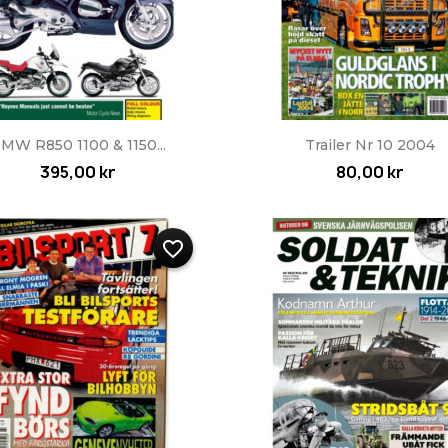
Snabbvy
Snabbvy


MW R850 1100 & 1150...
Trailer Nr 10 2004
395,00 kr
80,00 kr
favorite_border