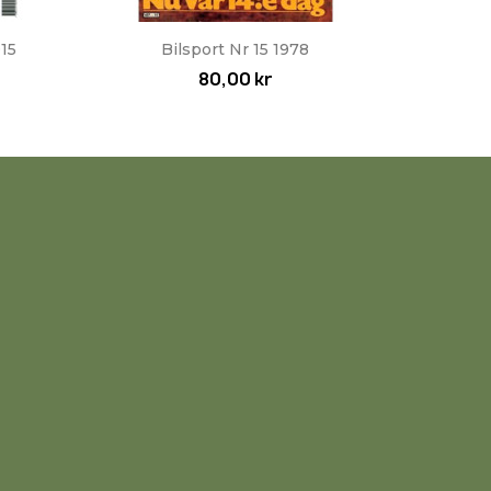
Snabbvy

15
Bilsport Nr 15 1978
80,00 kr