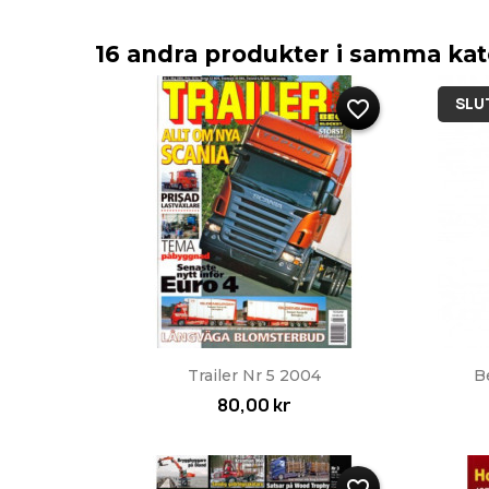
16 andra produkter i samma kat
SLUT
favorite_border
Snabbvy

Trailer Nr 5 2004
B
80,00 kr