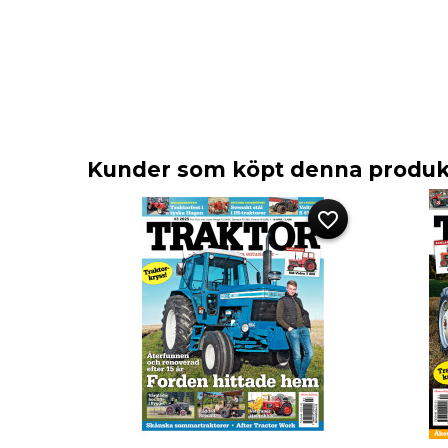
Kunder som köpt denna produkt
favorite_border