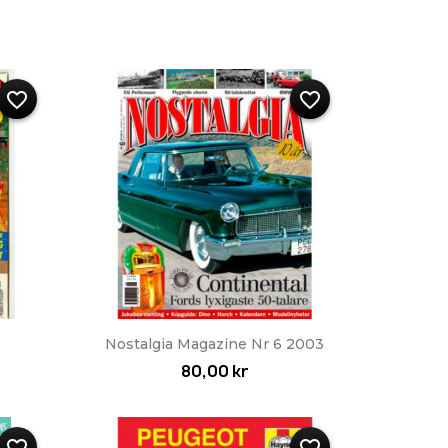
favorite_border
favorite_border
Snabbvy

Nostalgia Magazine Nr 6 2003
80,00 kr