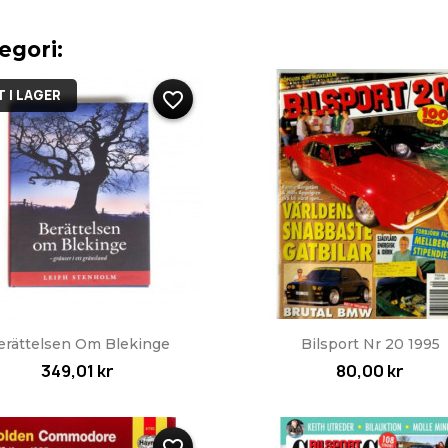
egori:
 I LAGER
favorite_border
Snabbvy
Snabbvy


erättelsen Om Blekinge
Bilsport Nr 20 1995
349,01 kr
80,00 kr