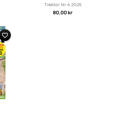
Snabbvy

Traktor Nr 4 2025
80,00 kr
favorite_border