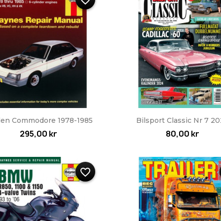
favorite_border
Snabbvy
Snabbvy


den Commodore 1978-1985
Bilsport Classic Nr 7 2
295,00 kr
80,00 kr
favorite_border