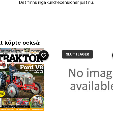
Det finns inga kundrecensioner just nu.
 köpte också:
SLUT I LAGER
favorite_border