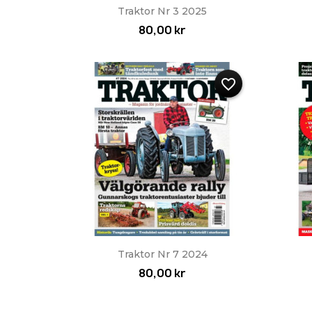
Snabbvy

Traktor Nr 3 2025
80,00 kr
favorite_border
Snabbvy

Traktor Nr 7 2024
80,00 kr