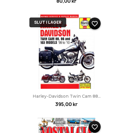
80,00 kr
SLUT I LAGER
favorite_border
Harley-Davidson Twin Cam 88...
395,00 kr
favorite_border