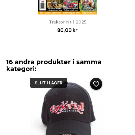
Traktor Nr 1 2025
80,00 kr
16 andra produkter i samma
kategori:
SLUT I LAGER
favorite_border