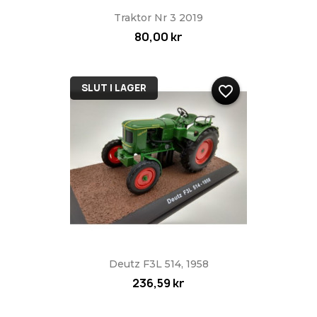
Traktor Nr 3 2019
80,00 kr
SLUT I LAGER
favorite_border
Deutz F3L 514, 1958
236,59 kr