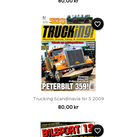
80,00 kr
favorite_border
Trucking Scandinavia Nr 3 2009
80,00 kr
favorite_border