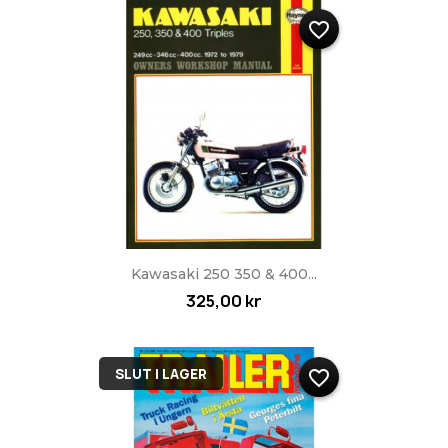
favorite_border
Kawasaki 250 350 & 400...
325,00 kr
SLUT I LAGER
favorite_border