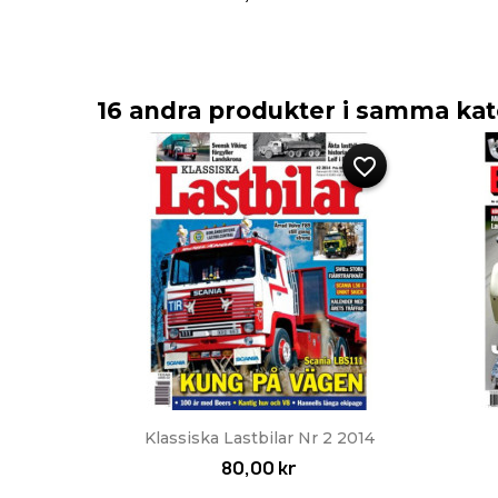
16 andra produkter i samma kat
favorite_border
Snabbvy

Klassiska Lastbilar Nr 2 2014
80,00 kr