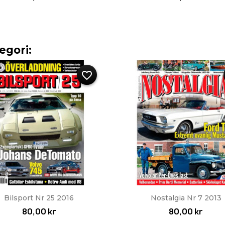
egori:
favorite_border
Snabbvy
Snabbvy


Bilsport Nr 25 2016
Nostalgia Nr 7 2013
80,00 kr
80,00 kr