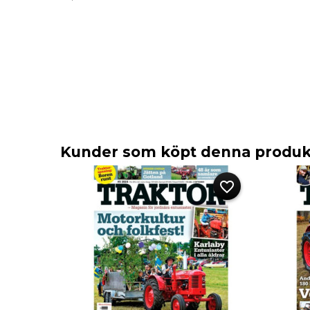
Kunder som köpt denna produkt
favorite_border