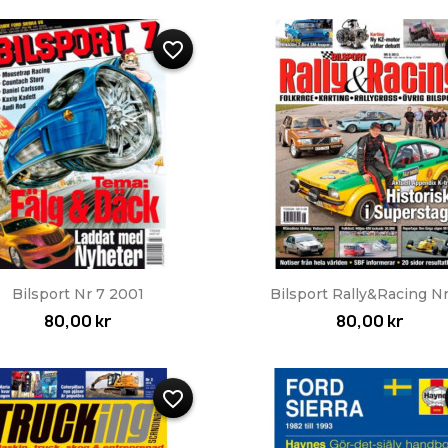
favorite_border
Snabbvy
Snabbvy


Bilsport Nr 7 2001
Bilsport Rally&Racing Nr 
80,00 kr
80,00 kr
favorite_border