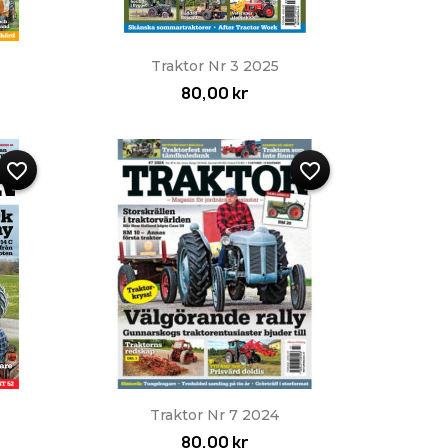
Snabbvy

Traktor Nr 3 2025
80,00 kr
favorite_border
favorite_border
Snabbvy

Traktor Nr 7 2024
80,00 kr