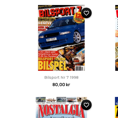
favorite_border
Snabbvy

Bilsport Nr 7 1998
80,00 kr
favorite_border