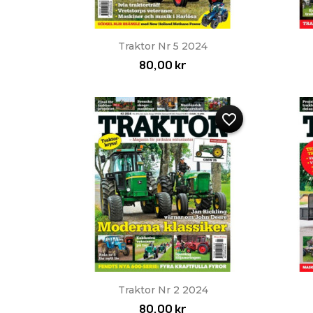
Snabbvy

Traktor Nr 5 2024
80,00 kr
favorite_border
Snabbvy

Traktor Nr 2 2024
80,00 kr