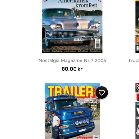
Snabbvy

Nostalgia Magazine Nr 7 2005
Truc
80,00 kr
favorite_border