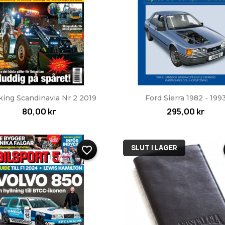
Snabbvy
Snabbvy


king Scandinavia Nr 2 2019
Ford Sierra 1982 - 199
80,00 kr
295,00 kr
SLUT I LAGER
favorite_border