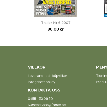
Snabbvy

Trailer Nr 6 2007
80,00 kr
VILLKOR
MEN
Leverans- och köpvillkor
Tidnin
Integritetspolicy
Produk
KONTAKTA OSS
0455 - 30 29 30
Kundservice@fabas.se