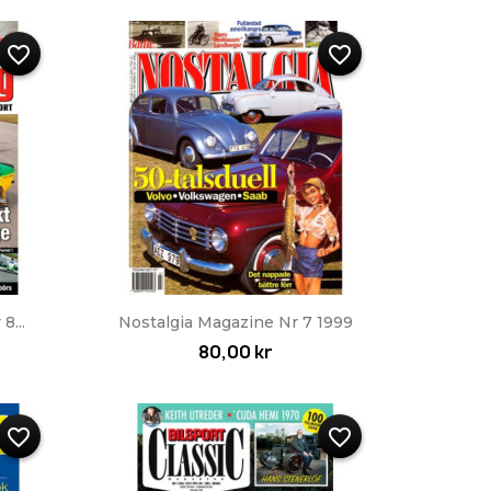
favorite_border
favorite_border
Snabbvy

8...
Nostalgia Magazine Nr 7 1999
80,00 kr
favorite_border
favorite_border