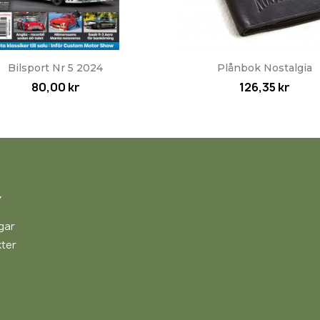
Snabbvy
Snabbvy


Bilsport Nr 5 2024
Plånbok Nostalgia
80,00 kr
126,35 kr
Y
gar
ter