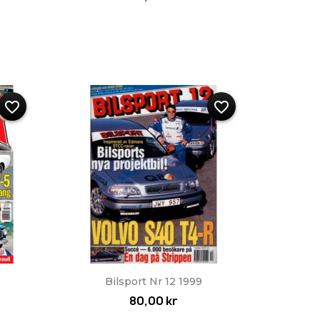
favorite_border
favorite_border
Snabbvy

Bilsport Nr 12 1999
80,00 kr