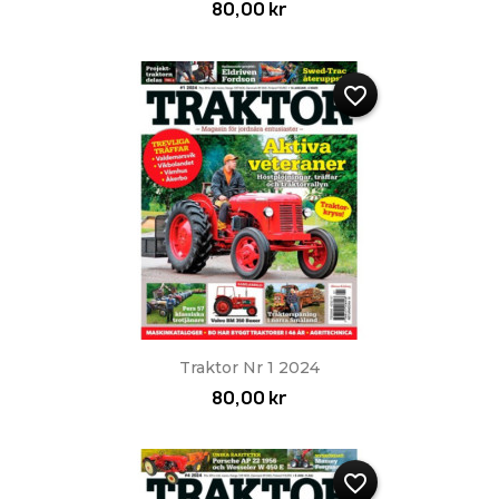
80,00 kr
favorite_border
Traktor Nr 1 2024
80,00 kr
favorite_border