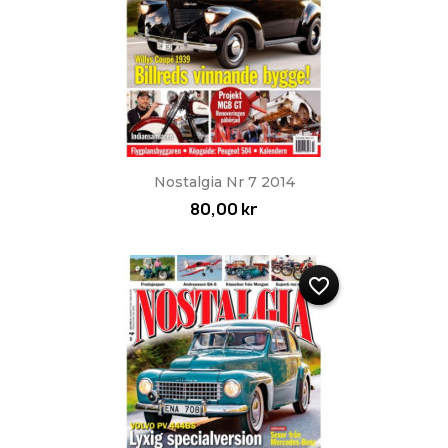
Nostalgia Nr 7 2014
80,00 kr
favorite_border