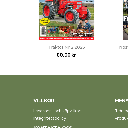
Snabbvy

Traktor Nr 2 2025
Nost
80,00 kr
VILLKOR
MEN
Leverans- och köpvillkor
Tidnin
Integritetspolicy
Produk