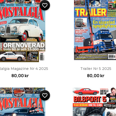
favorite_border
Snabbvy
Snabbvy


talgia Magazine Nr 4 2025
Trailer Nr 5 2025
80,00 kr
80,00 kr
favorite_border