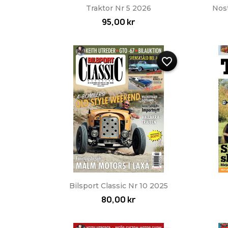
Snabbvy

Traktor Nr 5 2026
Nos
95,00 kr
favorite_border
Snabbvy

Bilsport Classic Nr 10 2025
80,00 kr