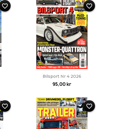
favorite_border
favorite_border
Snabbvy

Bilsport Nr 4 2026
95,00 kr
favorite_border
favorite_border