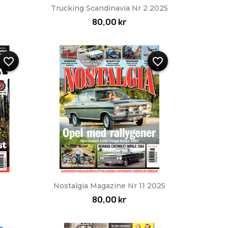
Snabbvy

Trucking Scandinavia Nr 2 2025
80,00 kr
favorite_border
favorite_border
Snabbvy

Nostalgia Magazine Nr 11 2025
80,00 kr