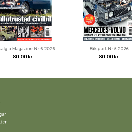
Snabbvy
Snabbvy


algia Magazine Nr 6 2026
Bilsport Nr 5 2026
80,00 kr
80,00 kr
Y
gar
ter