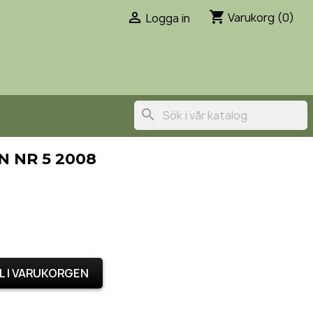
shopping_cart

Varukorg
(0)
Logga in
search
 NR 5 2008
L I VARUKORGEN