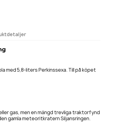
uktdetaljer
ng
a med 5,8-liters Perkinssexa. Till på köpet
a eller gas, men en mängd trevliga traktorfynd
v den gamla meteoritkratern Siljansringen.