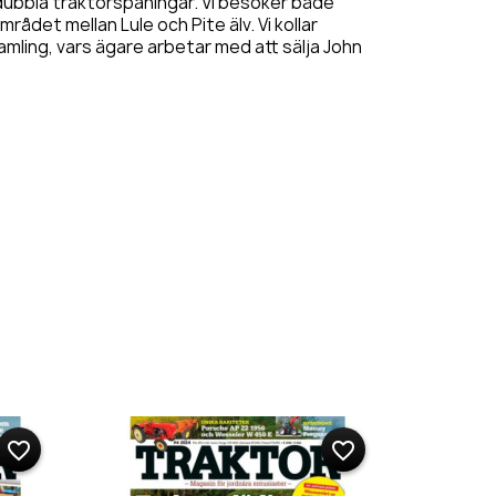
 dubbla traktorspaningar. Vi besöker både
ådet mellan Lule och Pite älv. Vi kollar
amling, vars ägare arbetar med att sälja John
favorite_border
favorite_border