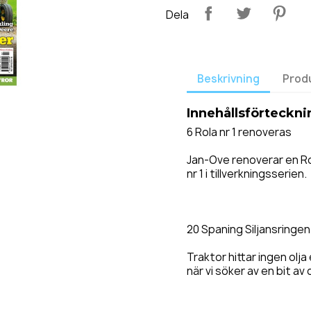
Dela
Beskrivning
Prod
Innehållsförteckni
6 Rola nr 1 renoveras
Jan-Ove renoverar en Rol
nr 1 i tillverkningsserien.
20 Spaning Siljansringen
Traktor hittar ingen olj
när vi söker av en bit a