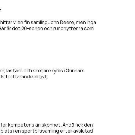
t
hittar vi en fin samling John Deere, men inga
 Här är det 20-serien och rundhytterna som
er, lastare och skotare ryms i Gunnars
ds fortfarande aktivt.
 för kompetens än skönhet. Ändå fick den
plats i en sportbilssamling efter avslutad