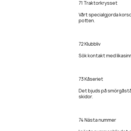
71 Traktorkrysset
Vårt specialgjorda korso
potten.
72 Klubbliv
Sök kontakt med likasin
73 Kåseriet
Det bjuds på smörgåstår
skidor.
74 Nästa nummer