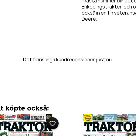
I nästa nummer blir det
Enköpingstrakten och omr
också in en fin veterans
Deere.
Det finns inga kundrecensioner just nu.
 köpte också:
favorite_border