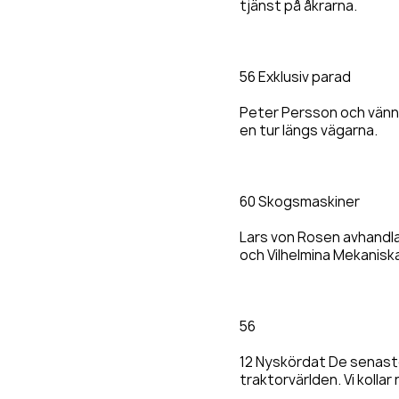
tjänst på åkrarna.
56 Exklusiv parad
Peter Persson och vänner
en tur längs vägarna.
60 Skogsmaskiner
Lars von Rosen avhandl
och Vilhelmina Mekanisk
56
12 Nyskördat De senast
traktorvärlden. Vi kolla