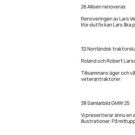
26 Allisen renoveras
Renoveringen av Lars Ve
lite slutfix kan Lars åka 
32 Norrländsk traktorsk
Roland och Robert Larss
Tillsammans äger och vå
veterantraktorer.
38 Samlarbild GMW 25
Vi presenterar ännu en a
illustrationer. På mittu