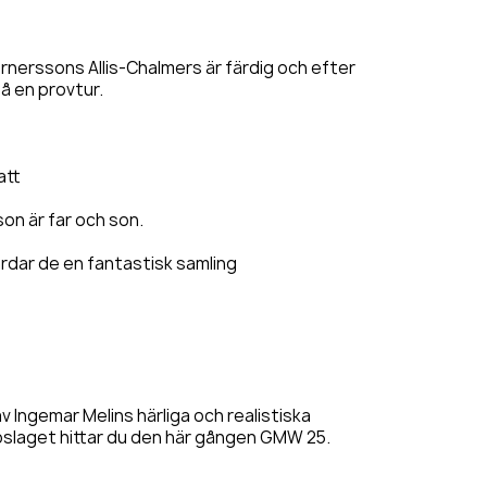
rnerssons Allis-Chalmers är färdig och efter
på en provtur.
att
on är far och son.
rdar de en fantastisk samling
v Ingemar Melins härliga och realistiska
ppslaget hittar du den här gången GMW 25.