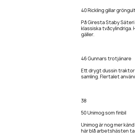
40 Rickling gillar gröngul
På Giresta Staby Säteri 
klassiska tvåcylindriga.
gäller.
46 Gunnars trotjänare
Ett drygt dussin traktor
samling. Flertalet använ
38
50 Unimog som finbil
Unimog är nog mer känd
här blå arbetshästen ta 