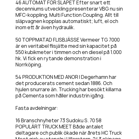
46 AUTOMAT FÖR SLÄPET Efter snart ett
decenniums utveckling presenterar VBG nu sin
MFC-koppling, Multi Function Coupling. Allt till
släpvagnen kopplas automatiskt; luft, el och
inom ett år även hydraulik.
50 TOPPMATAD FLISBJÄSSE Vermeer TG 7000
är en veritabel flisjätte med sin kapacitet på
550 kubikmeter i timmen och en diesel på 1.000
hk. Vi fick en rytande demonstration i
Norrköping.
54 PRODUKTION MED ANOR I Degerhamn har
det producerats cement sedan 1886. Och
hjulen snurrare än. Trucking har besökt killarna
på Cementa som håller industrin igång.
Fasta avdelningar:
16 Branschnyheter 73 Sudoku S. 70 58
POPULÄRT TRUCK MEET Både antalet
deltagare och publik ökade när årets HC Truck