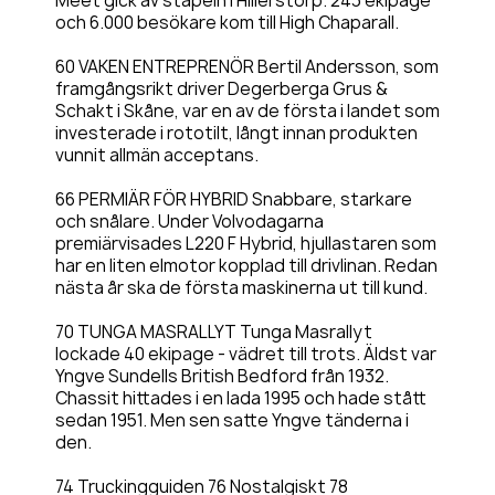
Meet gick av stapeln i Hillerstorp. 243 ekipage
och 6.000 besökare kom till High Chaparall.
60 VAKEN ENTREPRENÖR Bertil Andersson, som
framgångsrikt driver Degerberga Grus &
Schakt i Skåne, var en av de första i landet som
investerade i rototilt, långt innan produkten
vunnit allmän acceptans.
66 PERMIÄR FÖR HYBRID Snabbare, starkare
och snålare. Under Volvodagarna
premiärvisades L220 F Hybrid, hjullastaren som
har en liten elmotor kopplad till drivlinan. Redan
nästa år ska de första maskinerna ut till kund.
70 TUNGA MASRALLYT Tunga Masrallyt
lockade 40 ekipage - vädret till trots. Äldst var
Yngve Sundells British Bedford från 1932.
Chassit hittades i en lada 1995 och hade stått
sedan 1951. Men sen satte Yngve tänderna i
den.
74 Truckingguiden 76 Nostalgiskt 78