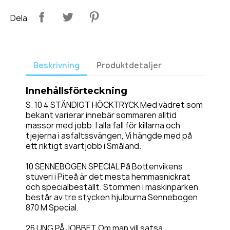
Dela
Beskrivning
Produktdetaljer
Innehållsförteckning
S. 10 4 STÄNDIGT HÖCKTRYCK Med vädret som
bekant varierar innebär sommaren alltid
massor med jobb. I alla fall för killarna och
tjejerna i asfaltssvängen, Vi hängde med på
ett riktigt svartjobb i Småland.
10 SENNEBOGEN SPECIAL På Bottenvikens
stuveri i Piteå är det mesta hemmasnickrat
och specialbeställt. Stommen i maskinparken
består av tre stycken hjulburna Sennebogen
870 M Special.
26 UNG PÅ JOBBET Om man vill satsa