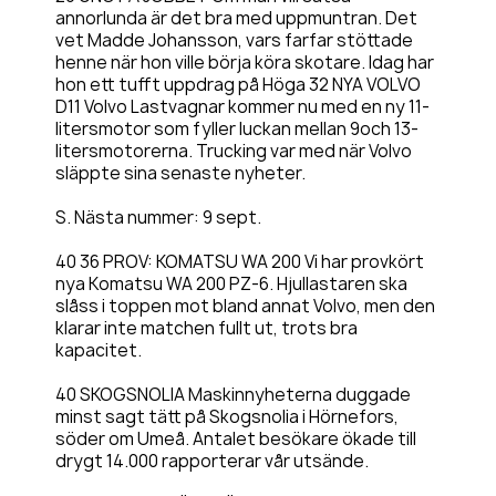
annorlunda är det bra med uppmuntran. Det
vet Madde Johansson, vars farfar stöttade
henne när hon ville börja köra skotare. Idag har
hon ett tufft uppdrag på Höga 32 NYA VOLVO
D11 Volvo Lastvagnar kommer nu med en ny 11-
litersmotor som fyller luckan mellan 9och 13-
litersmotorerna. Trucking var med när Volvo
släppte sina senaste nyheter.
S. Nästa nummer: 9 sept.
40 36 PROV: KOMATSU WA 200 Vi har provkört
nya Komatsu WA 200 PZ-6. Hjullastaren ska
slåss i toppen mot bland annat Volvo, men den
klarar inte matchen fullt ut, trots bra
kapacitet.
40 SKOGSNOLIA Maskinnyheterna duggade
minst sagt tätt på Skogsnolia i Hörnefors,
söder om Umeå. Antalet besökare ökade till
drygt 14.000 rapporterar vår utsände.