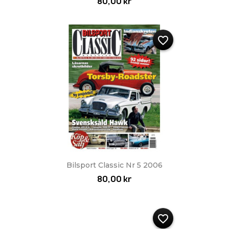
80,00 kr
favorite_border
Bilsport Classic Nr 5 2006
80,00 kr
favorite_border