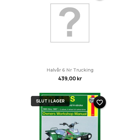
Halvår 6 Nr Trucking
439,00 kr
SLUT I LAGER
favorite_border