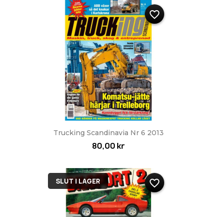
favorite_border
Trucking Scandinavia Nr 6 2013
80,00 kr
SLUT I LAGER
favorite_border