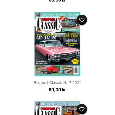
80,00 kr
favorite_border
Bilsport Classic Nr 7 2024
80,00 kr
favorite_border