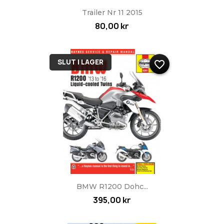
Trailer Nr 11 2015
80,00 kr
SLUT I LAGER
favorite_border
BMW R1200 Dohc...
395,00 kr