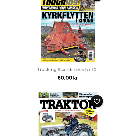
Trucking Scandinavia Nr 10...
80,00 kr
favorite_border