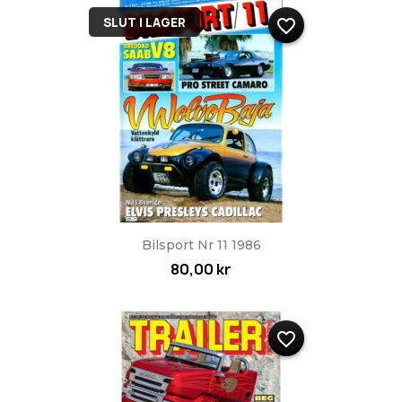
SLUT I LAGER
favorite_border
Bilsport Nr 11 1986
80,00 kr
favorite_border