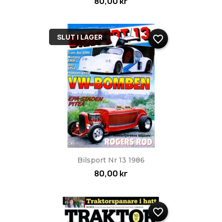
80,00 kr
SLUT I LAGER
favorite_border
Bilsport Nr 13 1986
80,00 kr
favorite_border