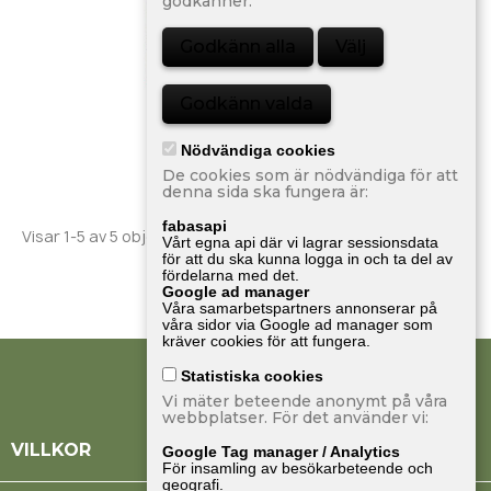
godkänner.
Godkänn alla
Välj
Godkänn valda
3 Nr Bilsport
99,00 kr
Nödvändiga cookies
De cookies som är nödvändiga för att
denna sida ska fungera är:
fabasapi
Visar 1-5 av 5 objekt
Vårt egna api där vi lagrar sessionsdata
för att du ska kunna logga in och ta del av
fördelarna med det.
Google ad manager
Tillbaka till toppen

Våra samarbetspartners annonserar på
våra sidor via Google ad manager som
kräver cookies för att fungera.
Statistiska cookies
Vi mäter beteende anonymt på våra
webbplatser. För det använder vi:

VILLKOR
Google Tag manager / Analytics
För insamling av besökarbeteende och
geografi.