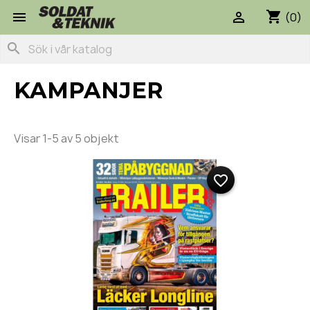
shopping_cart


(0)
search
KAMPANJER
Visar 1-5 av 5 objekt
favorite_border