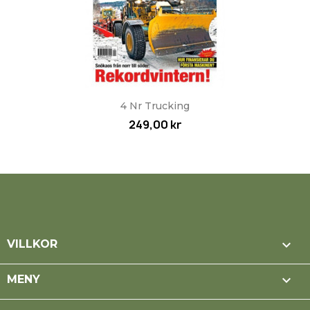
4 Nr Trucking
249,00 kr

VILLKOR

MENY