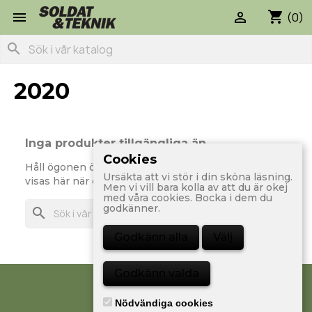
shopping_cart


(0)
search
2020
Inga produkter tillgängliga än
Cookies
Håll ögonen öppna! Fler prdoukter kommer att
Ursäkta att vi stör i din sköna läsning.
visas här när de läggs till.
Men vi vill bara kolla av att du är okej
med våra cookies. Bocka i dem du
godkänner.
search
Godkänn alla
Välj
Godkänn valda
Nödvändiga cookies