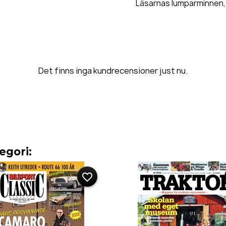
Läsarnas lumparminnen,
Det finns inga kundrecensioner just nu.
egori:
favorite_border