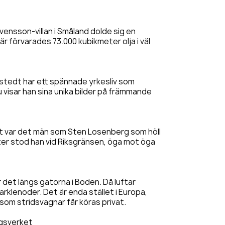
vensson-villan i Småland dolde sig en
r förvarades 73.000 kubikmeter olja i väl
tedt har ett spännade yrkesliv som
u visar han sina unika bilder på främmande
et var det män som Sten Losenberg som höll
nter stod han vid Riksgränsen, öga mot öga
r det längs gatorna i Boden. Då luftar
rklenoder. Det är enda stället i Europa,
som stridsvagnar får köras privat.
ngsverket