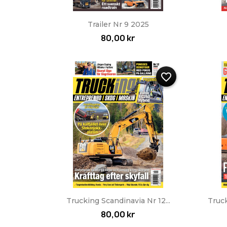
Snabbvy

Trailer Nr 9 2025
80,00 kr
favorite_border
Snabbvy

Trucking Scandinavia Nr 12...
Truc
80,00 kr