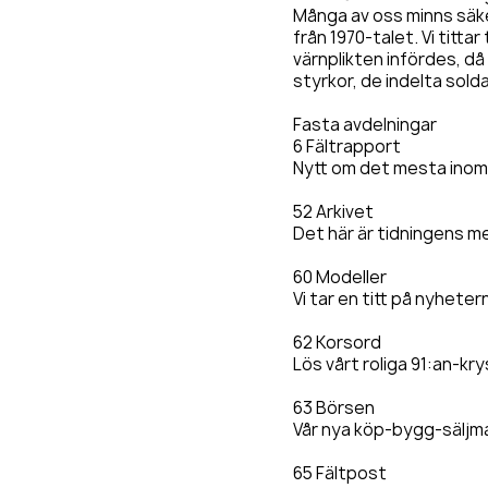
Många av oss minns säk
från 1970-talet. Vi tittar
värnplikten infördes, d
styrkor, de indelta sold
Fasta avdelningar
6 Fältrapport
Nytt om det mesta inom m
52 Arkivet
Det här är tidningens m
60 Modeller
Vi tar en titt på nyhete
62 Korsord
Lös vårt roliga 91:an-kr
63 Börsen
Vår nya köp-bygg-säljmar
65 Fältpost