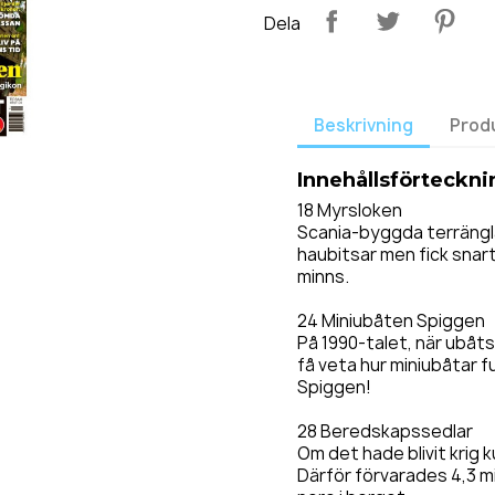
Dela
Beskrivning
Prod
Innehållsförteckni
18 Myrsloken
Scania-byggda terränglas
haubitsar men fick snart 
minns.
24 Miniubåten Spiggen
På 1990-talet, när ubåt
få veta hur miniubåtar 
Spiggen!
28 Beredskapssedlar
Om det hade blivit krig
Därför förvarades 4,3 mi