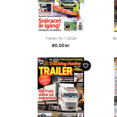
Snabbvy

Trailer Nr 1 2026
Bi
80,00 kr
favorite_border