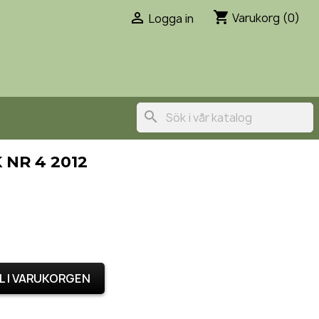
shopping_cart

Varukorg
(0)
Logga in
search
 NR 4 2012
L I VARUKORGEN