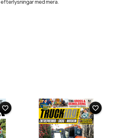
 efterlysningar med mera.
favorite_border
favorite_border