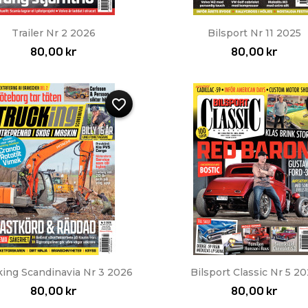
Snabbvy
Snabbvy


Trailer Nr 2 2026
Bilsport Nr 11 2025
80,00 kr
80,00 kr
favorite_border
Snabbvy
Snabbvy


king Scandinavia Nr 3 2026
Bilsport Classic Nr 5 2
80,00 kr
80,00 kr