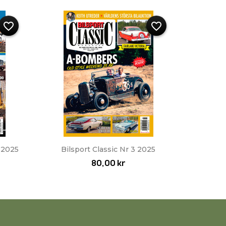
favorite_border
favorite_border
Snabbvy

 2025
Bilsport Classic Nr 3 2025
80,00 kr