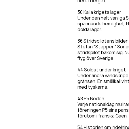
nere i berget.
30 Kalla krigets lager
Under den helt vanliga S
spännande hemlighet. Hä
dolda lager.
36 Stridspilotens bilder
Stefan "Steppen" Sones
stridspilot bakom sig. N
flyg över Sverige.
44 Soldat under kriget
Under andra världskrig
gränsen. En smällkall vi
med tyskarna.
48 P5 Boden
Varje nationaldag mullra
föreningen P5 sina pansa
förutom i franska Caen, 
54 Historien om indelni