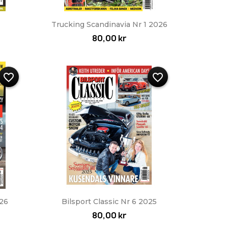
Snabbvy

Trucking Scandinavia Nr 1 2026
80,00 kr
favorite_border
favorite_border
Snabbvy

026
Bilsport Classic Nr 6 2025
80,00 kr