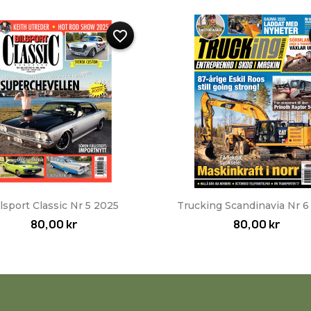
favorite_border
Snabbvy
Snabbvy


lsport Classic Nr 5 2025
Trucking Scandinavia Nr 6
80,00 kr
80,00 kr