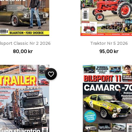
Snabbvy
Snabbvy


lsport Classic Nr 2 2026
Traktor Nr 5 2026
80,00 kr
95,00 kr
favorite_border