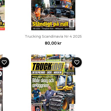
Snabbvy

Trucking Scandinavia Nr 4 2025
80,00 kr
favorite_border
favorite_border