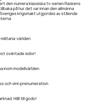
ert den numera klassiska tv-serien Raskens
 tillbaka på hur det var innan den allmänna
å Sveriges krigsmakt utgjordes av stående
aterna.
ilitaria-världen.
est oväntade sidor!
rna inom modellvärlden.
yss och vinn prenumeration.
knad. Håll till godo!