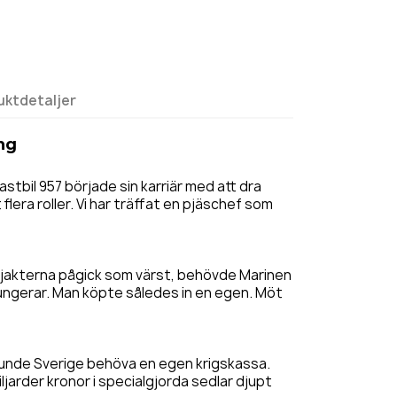
uktdetaljer
ng
tbil 957 började sin karriär med att dra
flera roller. Vi har träffat en pjäschef som
sjakterna pågick som värst, behövde Marinen
fungerar. Man köpte således in en egen. Möt
 kunde Sverige behöva en egen krigskassa.
ljarder kronor i specialgjorda sedlar djupt