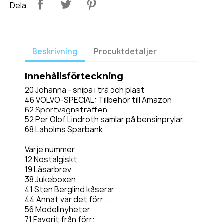
Dela
Beskrivning
Produktdetaljer
Innehållsförteckning
20 Johanna - snipa i trä och plast
46 VOLVO-SPECIAL: Tillbehör till Amazon
62 Sportvagnsträffen
52 Per Olof Lindroth samlar på bensinprylar
68 Laholms Sparbank
Varje nummer
12 Nostalgiskt
19 Läsarbrev
38 Jukeboxen
41 Sten Berglind kåserar
44 Annat var det förr ...
56 Modellnyheter
71 Favorit från förr: