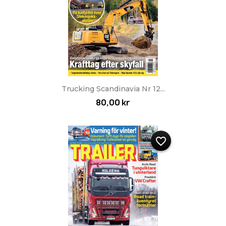
Trucking Scandinavia Nr 12...
80,00 kr
favorite_border