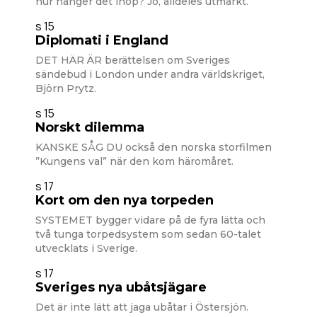
hur hänger det ihop? Jo, alldeles utmärkt.
s 15
Diplomati i England
DET HÄR ÄR berättelsen om Sveriges
sändebud i London under andra världskriget,
Björn Prytz.
s 15
Norskt dilemma
KANSKE SÅG DU också den norska storfilmen
”Kungens val” när den kom häromåret.
s 17
Kort om den nya torpeden
SYSTEMET bygger vidare på de fyra lätta och
två tunga torpedsystem som sedan 60-talet
utvecklats i Sverige.
s 17
Sveriges nya ubåtsjägare
Det är inte lätt att jaga ubåtar i Östersjön.