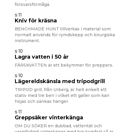
försvarsförmåga.
s 11
Kniv för kräsna
BENCHMADE HUNT tillverkas i material som
normalt används för rymdskepp och kirurgiska
instrument.
s 10
Lagra vatten i 50 år
FÄRSKVATTEN är ett bekymmer för preppers.
s 10
Lägereldskänsla med tripodgrill
TRIPOD grill, från Urberg, är helt enkelt ett
stativ med tre ben i vilket ett galler som kan
höjas och sänkas hänger.
s 11
Greppsäker vinterkänga
OM DU SÖKER en dubbad, vattentät och
varmfodrad vinterkänga med bra komfort så är