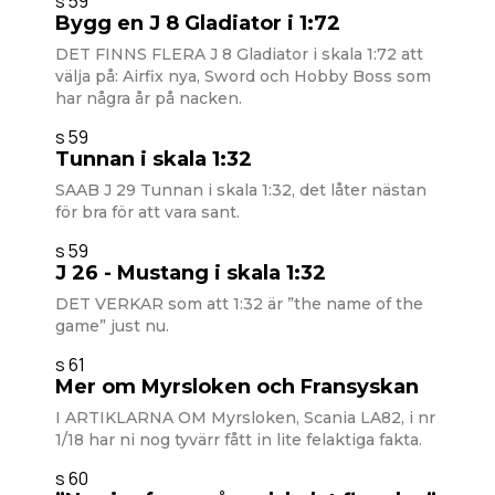
s 59
Bygg en J 8 Gladiator i 1:72
DET FINNS FLERA J 8 Gladiator i skala 1:72 att
välja på: Airfix nya, Sword och Hobby Boss som
har några år på nacken.
s 59
Tunnan i skala 1:32
SAAB J 29 Tunnan i skala 1:32, det låter nästan
för bra för att vara sant.
s 59
J 26 - Mustang i skala 1:32
DET VERKAR som att 1:32 är ”the name of the
game” just nu.
s 61
Mer om Myrsloken och Fransyskan
I ARTIKLARNA OM Myrsloken, Scania LA82, i nr
1/18 har ni nog tyvärr fått in lite felaktiga fakta.
s 60