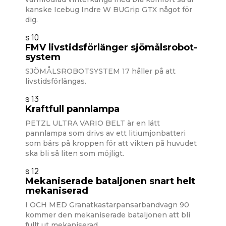
kanske Icebug Indre W BUGrip GTX något för
dig.
s 10
FMV livstidsförlänger sjömålsrobot-
system
SJÖMÅLSROBOTSYSTEM 17 håller på att
livstidsförlängas.
s 13
Kraftfull pannlampa
PETZL ULTRA VARIO BELT är en lätt
pannlampa som drivs av ett litiumjonbatteri
som bärs på kroppen för att vikten på huvudet
ska bli så liten som möjligt.
s 12
Mekaniserade bataljonen snart helt
mekaniserad
I OCH MED Granatkastarpansarbandvagn 90
kommer den mekaniserade bataljonen att bli
fullt ut mekaniserad.