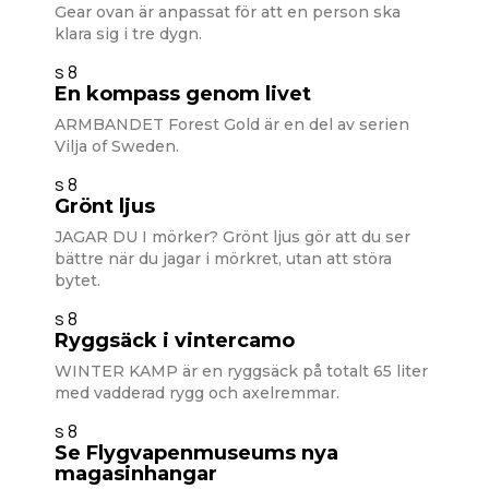
Gear ovan är anpassat för att en person ska
klara sig i tre dygn.
s 8
En kompass genom livet
ARMBANDET Forest Gold är en del av serien
Vilja of Sweden.
s 8
Grönt ljus
JAGAR DU I mörker? Grönt ljus gör att du ser
bättre när du jagar i mörkret, utan att störa
bytet.
s 8
Ryggsäck i vintercamo
WINTER KAMP är en ryggsäck på totalt 65 liter
med vadderad rygg och axelremmar.
s 8
Se Flygvapenmuseums nya
magasinhangar