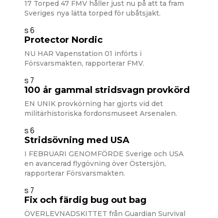
17 Torped 47 FMV håller just nu på att ta fram
Sveriges nya lätta torped för ubåtsjakt.
s 6
Protector Nordic
NU HAR Vapenstation 01 införts i
Försvarsmakten, rapporterar FMV.
s 7
100 år gammal stridsvagn provkörd
EN UNIK provkörning har gjorts vid det
militärhistoriska fordonsmuseet Arsenalen.
s 6
Stridsövning med USA
I FEBRUARI GENOMFÖRDE Sverige och USA
en avancerad flygövning över Östersjön,
rapporterar Försvarsmakten.
s 7
Fix och färdig bug out bag
ÖVERLEVNADSKITTET från Guardian Survival