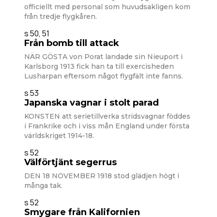
officiellt med personal som huvudsakligen kom
från tredje flygkåren.
s 50, 51
Från bomb till attack
NÄR GÖSTA von Porat landade sin Nieuport i
Karlsborg 1913 fick han ta till exercisheden
Lusharpan eftersom något flygfält inte fanns.
s 53
Japanska vagnar i stolt parad
KONSTEN att serietillverka stridsvagnar föddes
i Frankrike och i viss mån England under första
världskriget 1914-18.
s 52
Välförtjänt segerrus
DEN 18 NOVEMBER 1918 stod glädjen högt i
många tak.
s 52
Smygare från Kalifornien