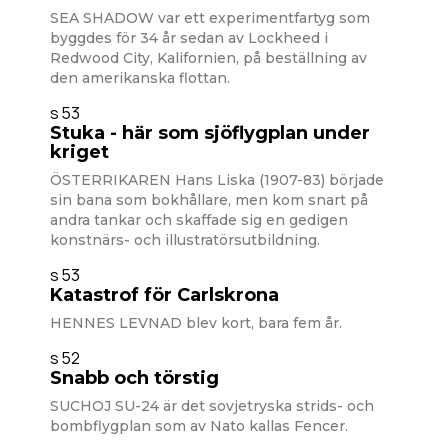
SEA SHADOW var ett experimentfartyg som
byggdes för 34 år sedan av Lockheed i
Redwood City, Kalifornien, på beställning av
den amerikanska flottan.
s 53
Stuka - här som sjöflygplan under
kriget
ÖSTERRIKAREN Hans Liska (1907-83) började
sin bana som bokhållare, men kom snart på
andra tankar och skaffade sig en gedigen
konstnärs- och illustratörsutbildning.
s 53
Katastrof för Carlskrona
HENNES LEVNAD blev kort, bara fem år.
s 52
Snabb och törstig
SUCHOJ SU-24 är det sovjetryska strids- och
bombflygplan som av Nato kallas Fencer.