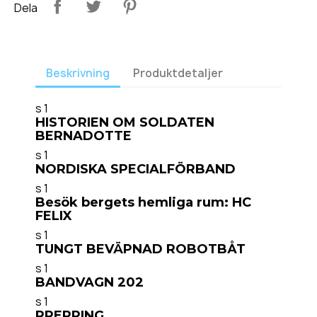
Dela
Beskrivning
Produktdetaljer
s 1
HISTORIEN OM SOLDATEN
BERNADOTTE
s 1
NORDISKA SPECIALFÖRBAND
s 1
Besök bergets hemliga rum: HC
FELIX
s 1
TUNGT BEVÄPNAD ROBOTBÅT
s 1
BANDVAGN 202
s 1
PREPPING