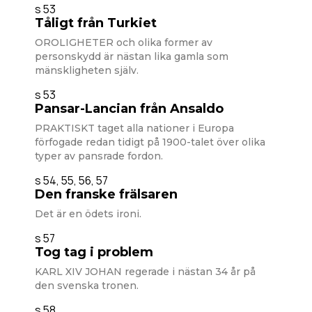
s 53
Tåligt från Turkiet
OROLIGHETER och olika former av
personskydd är nästan lika gamla som
mänskligheten själv.
s 53
Pansar-Lancian från Ansaldo
PRAKTISKT taget alla nationer i Europa
förfogade redan tidigt på 1900-talet över olika
typer av pansrade fordon.
s 54, 55, 56, 57
Den franske frälsaren
Det är en ödets ironi.
s 57
Tog tag i problem
KARL XIV JOHAN regerade i nästan 34 år på
den svenska tronen.
s 58