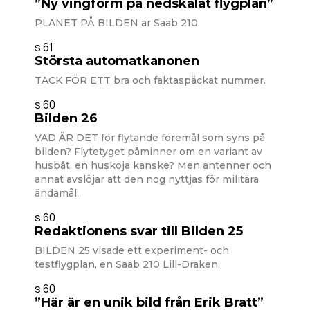
”Ny vingform på nedskalat flygplan”
PLANET PÅ BILDEN är Saab 210.
s 61
Största automatkanonen
TACK FÖR ETT bra och faktaspäckat nummer.
s 60
Bilden 26
VAD ÄR DET för flytande föremål som syns på
bilden? Flytetyget påminner om en variant av
husbåt, en huskoja kanske? Men antenner och
annat avslöjar att den nog nyttjas för militära
ändamål.
s 60
Redaktionens svar till Bilden 25
BILDEN 25 visade ett experiment- och
testflygplan, en Saab 210 Lill-Draken.
s 60
”Här är en unik bild från Erik Bratt”