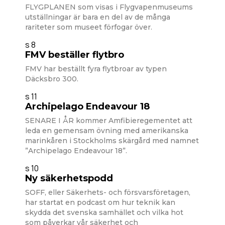
FLYGPLANEN som visas i Flygvapenmuseums
utställningar är bara en del av de många
rariteter som museet förfogar över.
s 8
FMV beställer flytbro
FMV har beställt fyra flytbroar av typen
Däcksbro 300.
s 11
Archipelago Endeavour 18
SENARE I ÅR kommer Amfibieregementet att
leda en gemensam övning med amerikanska
marinkåren i Stockholms skärgård med namnet
”Archipelago Endeavour 18”.
s 10
Ny säkerhetspodd
SOFF, eller Säkerhets- och försvarsföretagen,
har startat en podcast om hur teknik kan
skydda det svenska samhället och vilka hot
som påverkar vår säkerhet och