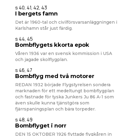
s 40, 41, 42, 43
I bergets famn
Det är 1960-tal och civilförsvarsanläggningen i
Karlshamn står just färdig.
s 44, 45
Bombflygets kkorta epok
Våren 1936 var en svensk kommission i USA
och jagade skolflygplan.
s 46, 47
Bombflyg med två motorer
REDAN 1932 började Flygstyrelsen sondera
marknaden för ett medeltungt bombflygplan
och fastnade för tyska Junkers Ju 86 A-1 som
även skulle kunna tjänstgöra som
fjärrspaningsplan och bära torpeder.
s 48, 49
Bombflyget i norr
DEN 15 OKTOBER 1926 flyttade flygkåren in