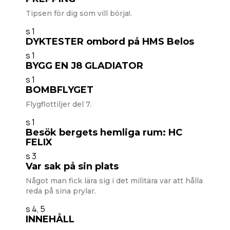
Tipsen för dig som vill börja!.
s 1
DYKTESTER ombord på HMS Belos
s 1
BYGG EN J8 GLADIATOR
s 1
BOMBFLYGET
Flygflottiljer del 7.
s 1
Besök bergets hemliga rum: HC
FELIX
s 3
Var sak på sin plats
Något man fick lära sig i det militära var att hålla
reda på sina prylar.
s 4, 5
INNEHÅLL