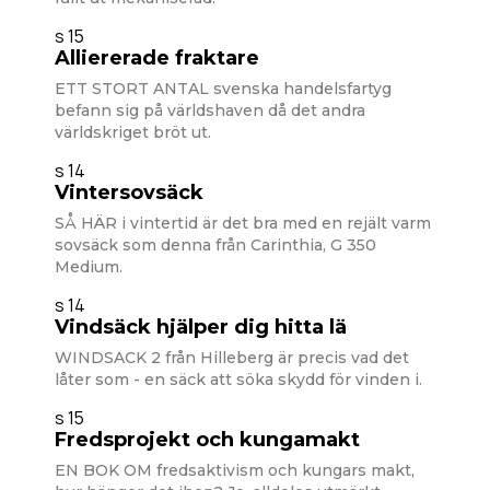
s 15
Alliererade fraktare
ETT STORT ANTAL svenska handelsfartyg
befann sig på världshaven då det andra
världskriget bröt ut.
s 14
Vintersovsäck
SÅ HÄR i vintertid är det bra med en rejält varm
sovsäck som denna från Carinthia, G 350
Medium.
s 14
Vindsäck hjälper dig hitta lä
WINDSACK 2 från Hilleberg är precis vad det
låter som - en säck att söka skydd för vinden i.
s 15
Fredsprojekt och kungamakt
EN BOK OM fredsaktivism och kungars makt,