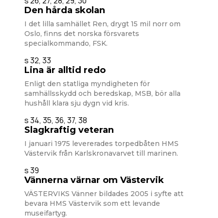
s 26, 27, 28, 29, 30
Den hårda skolan
I det lilla samhället Ren, drygt 15 mil norr om
Oslo, finns det norska försvarets
specialkommando, FSK.
s 32, 33
Lina är alltid redo
Enligt den statliga myndigheten för
samhällsskydd och beredskap, MSB, bör alla
hushåll klara sju dygn vid kris.
s 34, 35, 36, 37, 38
Slagkraftig veteran
I januari 1975 levererades torpedbåten HMS
Västervik från Karlskronavarvet till marinen.
s 39
Vännerna värnar om Västervik
VÄSTERVIKS Vänner bildades 2005 i syfte att
bevara HMS Västervik som ett levande
museifartyg.