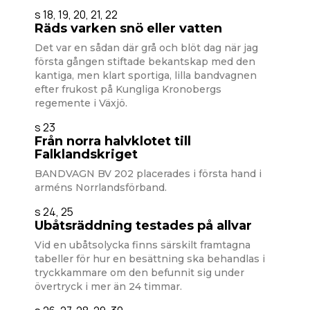
s 18, 19, 20, 21, 22
Räds varken snö eller vatten
Det var en sådan där grå och blöt dag när jag
första gången stiftade bekantskap med den
kantiga, men klart sportiga, lilla bandvagnen
efter frukost på Kungliga Kronobergs
regemente i Växjö.
s 23
Från norra halvklotet till
Falklandskriget
BANDVAGN BV 202 placerades i första hand i
arméns Norrlandsförband.
s 24, 25
Ubåtsräddning testades på allvar
Vid en ubåtsolycka finns särskilt framtagna
tabeller för hur en besättning ska behandlas i
tryckkammare om den befunnit sig under
övertryck i mer än 24 timmar.