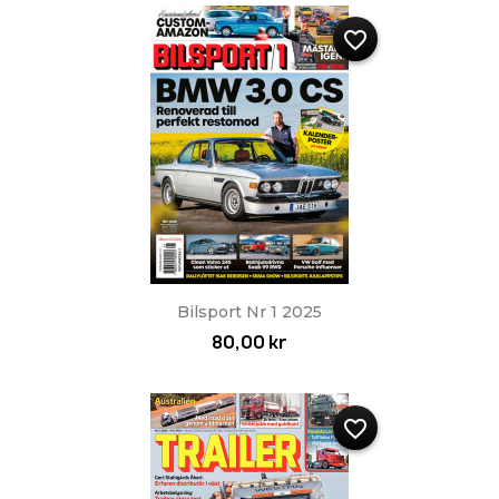
favorite_border
Bilsport Nr 1 2025
80,00 kr
favorite_border