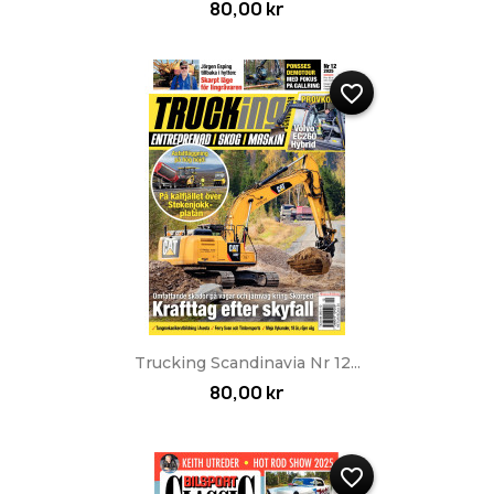
80,00 kr
favorite_border
Trucking Scandinavia Nr 12...
80,00 kr
favorite_border