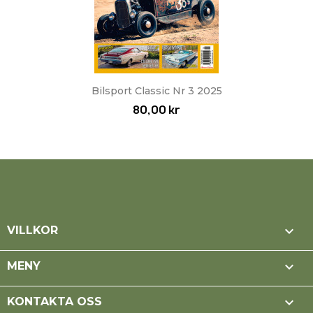
Bilsport Classic Nr 3 2025
80,00 kr

VILLKOR

MENY

KONTAKTA OSS