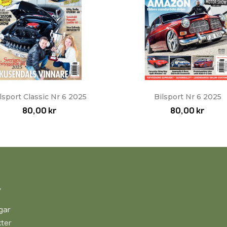
Snabbvy
Snabbvy


lsport Classic Nr 6 2025
Bilsport Nr 6 2025
80,00 kr
80,00 kr
Y
gar
ter