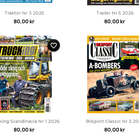
Snabbvy
Snabbvy


Traktor Nr 3 2025
Trailer Nr 5 2026
80,00 kr
80,00 kr
favorite_border
Snabbvy
Snabbvy


king Scandinavia Nr 1 2026
Bilsport Classic Nr 3 2
80,00 kr
80,00 kr