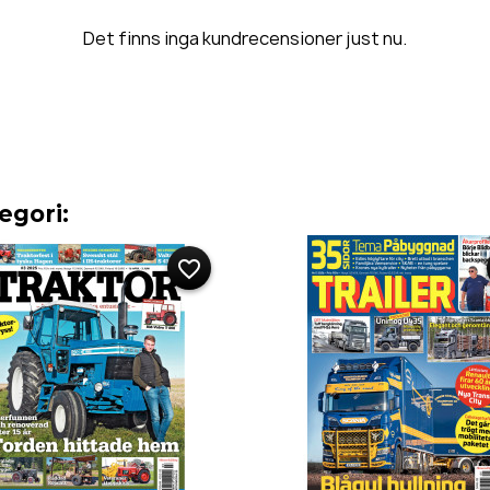
Det finns inga kundrecensioner just nu.
egori:
favorite_border