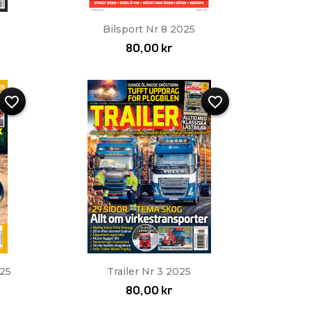
Snabbvy

Bilsport Nr 8 2025
80,00 kr
favorite_border
favorite_border
Snabbvy

025
Trailer Nr 3 2025
80,00 kr