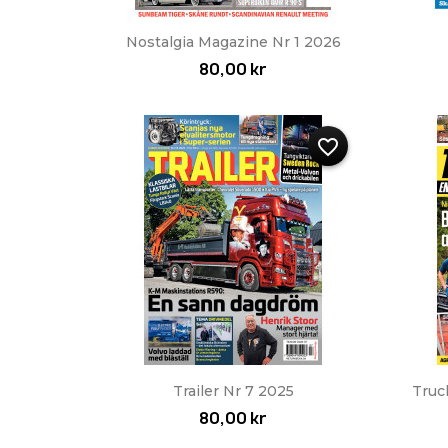
Snabbvy

Nostalgia Magazine Nr 1 2026
80,00 kr
favorite_border
Snabbvy

Trailer Nr 7 2025
Truc
80,00 kr