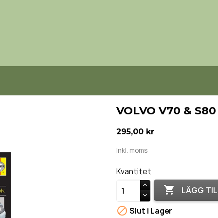
VOLVO V70 & S80 
295,00 kr
Inkl. moms
Kvantitet

LÄGG TIL

Slut i Lager