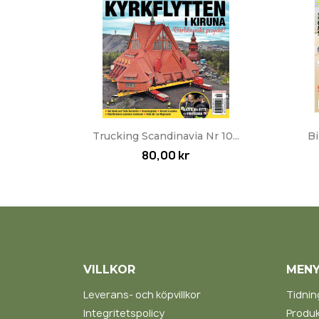
Snabbvy

Trucking Scandinavia Nr 10...
Bi
80,00 kr
VILLKOR
MEN
Leverans- och köpvillkor
Tidnin
Integritetspolicy
Produk