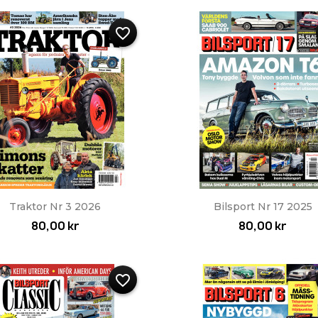
favorite_border
Snabbvy
Snabbvy


Traktor Nr 3 2026
Bilsport Nr 17 2025
80,00 kr
80,00 kr
favorite_border