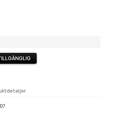
TILLGÄNGLIG
uktdetaljer
007