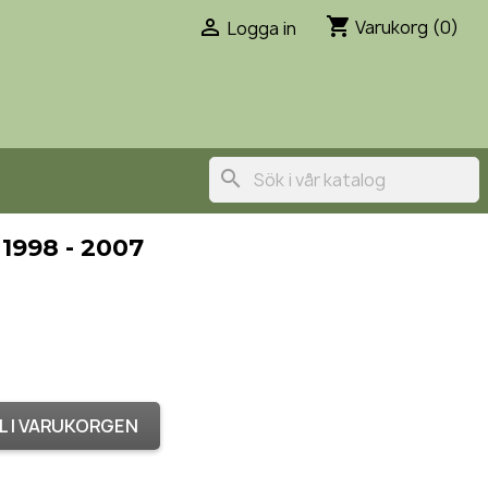
shopping_cart

Varukorg
(0)
Logga in
search
1998 - 2007
L I VARUKORGEN