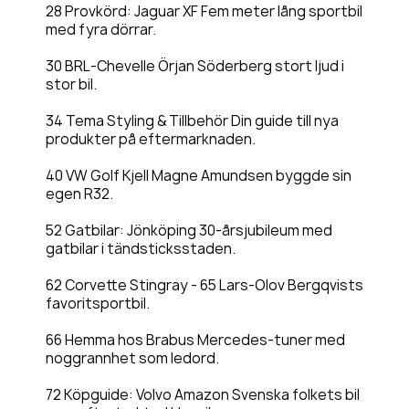
28 Provkörd: Jaguar XF Fem meter lång sportbil
med fyra dörrar.
30 BRL-Chevelle Örjan Söderberg stort ljud i
stor bil.
34 Tema Styling & Tillbehör Din guide till nya
produkter på eftermarknaden.
40 VW Golf Kjell Magne Amundsen byggde sin
egen R32.
52 Gatbilar: Jönköping 30-årsjubileum med
gatbilar i tändsticksstaden.
62 Corvette Stingray - 65 Lars-Olov Bergqvists
favoritsportbil.
66 Hemma hos Brabus Mercedes-tuner med
noggrannhet som ledord.
72 Köpguide: Volvo Amazon Svenska folkets bil