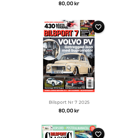
80,00 kr
favorite_border
Bilsport Nr 7 2025
80,00 kr
favorite_border