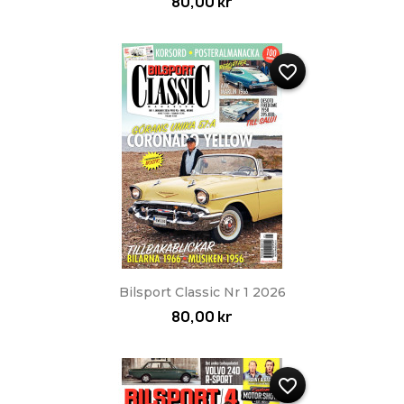
80,00 kr
favorite_border
Bilsport Classic Nr 1 2026
80,00 kr
favorite_border