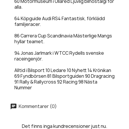
60 Motormuseum i Ullared Ljuvlig bilnostalgi för
alla.
64 Köpguide Audi RS4 Fantastisk, förklädd
familjeracer.
86 Carrera Cup Scandinavia Mästerlige Mangs
hyllar teamet.
94 Jonas Jarlmark i WTCC Rydells svenske
raceingenjör.
Alltid i Bilsport 10 Ledare 10 Nyhett 14 Krönikan
69 Fyndbörsen 81 Bilsportguiden 90 Dragracing
91 Rally & Rallycross 92 Racing 98 Nästa
Nummer
Kommentarer (0)
Det finns inga kundrecensioner just nu.