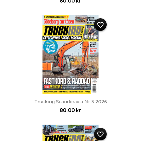
80,00 kr
favorite_border
Trucking Scandinavia Nr 3 2026
80,00 kr
favorite_border