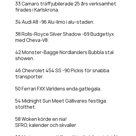
33 Camaro träffjubilerade 25 års verksamhet
firades i Karlskrona.
34 Audi A8 -96 Alu-limo i alu-staden.
38 Rolls-Royce Silver Shadow -69 Budgetlyx
med Cheva-V8.
42 Monster-Bagge Nordlanders Bubbla stal
showen.
46 Chevrolet 454 SS -90 Pickis för snabba
transporter.
50 Ferrari FXX Världens enda gatlegala.
54 Midnight Sun Meet Gällivares festliga
stolthet.
58 Woken körde en nia!
SFRO, kalender och skvaller.