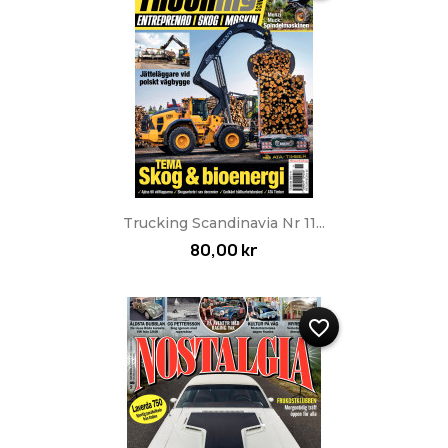
Trucking Scandinavia Nr 11...
80,00 kr
favorite_border