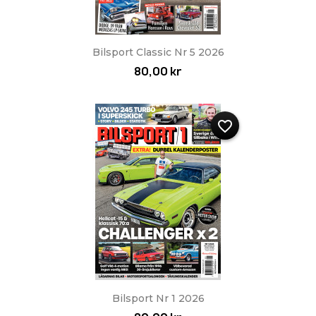
Bilsport Classic Nr 5 2026
80,00 kr
favorite_border
Bilsport Nr 1 2026