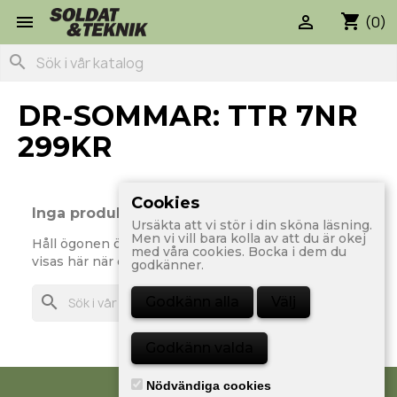
shopping_cart


(0)
search
DR-SOMMAR: TTR 7NR
299KR
Cookies
Inga produkter tillgängliga än
Ursäkta att vi stör i din sköna läsning.
Men vi vill bara kolla av att du är okej
Håll ögonen öppna! Fler prdoukter kommer att
med våra cookies. Bocka i dem du
visas här när de läggs till.
godkänner.
search
Godkänn alla
Välj
Godkänn valda
Nödvändiga cookies