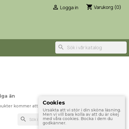
shopping_cart

Varukorg
(0)
Logga in
search
iga än
Cookies
ukter kommer att visas här när de läggs till.
Ursäkta att vi stör i din sköna läsning.
Men vi vill bara kolla av att du är okej
search
med våra cookies. Bocka i dem du
godkänner.