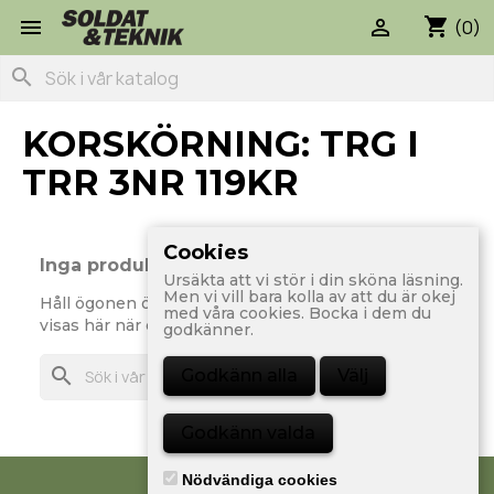
shopping_cart


(0)
search
KORSKÖRNING: TRG I
TRR 3NR 119KR
Cookies
Inga produkter tillgängliga än
Ursäkta att vi stör i din sköna läsning.
Men vi vill bara kolla av att du är okej
Håll ögonen öppna! Fler prdoukter kommer att
med våra cookies. Bocka i dem du
visas här när de läggs till.
godkänner.
search
Godkänn alla
Välj
Godkänn valda
Nödvändiga cookies