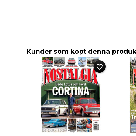
Kunder som köpt denna produkt
favorite_border