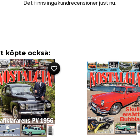
Det finns inga kundrecensioner just nu.
 köpte också:
favorite_border