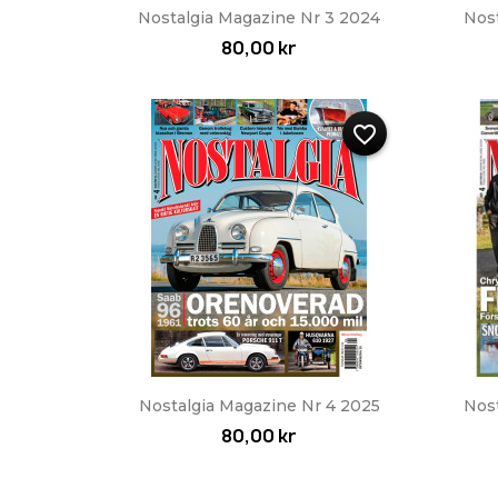
Snabbvy

Nostalgia Magazine Nr 3 2024
Nos
80,00 kr
favorite_border
Snabbvy

Nostalgia Magazine Nr 4 2025
Nost
80,00 kr