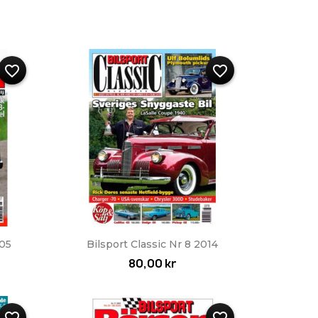
favorite_border
favorite_border
Snabbvy

005
Bilsport Classic Nr 8 2014
80,00 kr