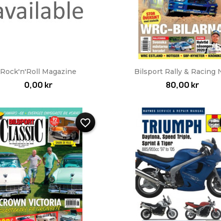
Snabbvy
Snabbvy


Rock'n'Roll Magazine
Bilsport Rally & Racing Nr
0,00 kr
80,00 kr
favorite_border