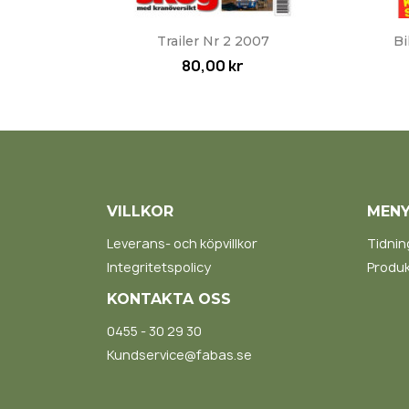
Snabbvy

Trailer Nr 2 2007
Bi
80,00 kr
VILLKOR
MEN
Leverans- och köpvillkor
Tidnin
Integritetspolicy
Produk
KONTAKTA OSS
0455 - 30 29 30
Kundservice@fabas.se