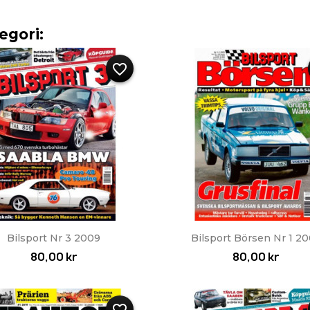
egori:
favorite_border
Snabbvy
Snabbvy


Bilsport Nr 3 2009
Bilsport Börsen Nr 1 2
80,00 kr
80,00 kr