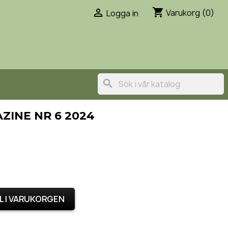
shopping_cart

Varukorg
(0)
Logga in
search
ZINE NR 6 2024
L I VARUKORGEN