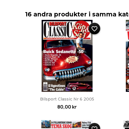
16 andra produkter i samma kat
favorite_border
Snabbvy

Bilsport Classic Nr 6 2005
80,00 kr