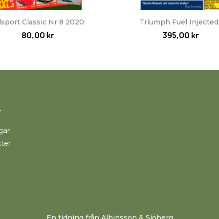
Snabbvy
Snabbvy


lsport Classic Nr 8 2020
Triumph Fuel Injected.
80,00 kr
395,00 kr
Y
gar
ter
En tidning från Albinsson & Sjöberg