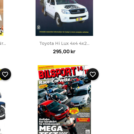
Snabbvy

...
Toyota Hi Lux 4x4 4x2...
295,00 kr
favorite_border
favorite_border