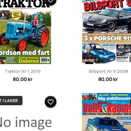
favorite_border
Snabbvy
Snabbvy


Traktor Nr 1 2019
Bilsport Nr 9 2008
80,00 kr
80,00 kr
 I LAGER
favorite_border