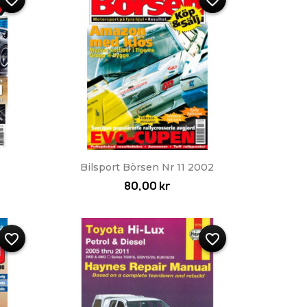
favorite_border
favorite_border
Snabbvy

Bilsport Börsen Nr 11 2002
80,00 kr
favorite_border
favorite_border