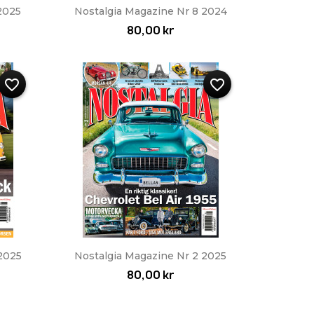
Snabbvy

2025
Nostalgia Magazine Nr 8 2024
80,00 kr
favorite_border
favorite_border
Snabbvy

2025
Nostalgia Magazine Nr 2 2025
80,00 kr