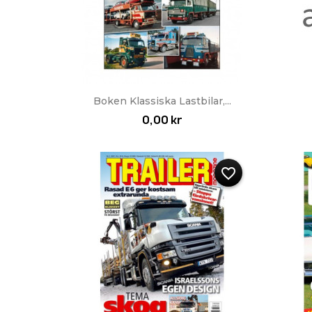
Snabbvy

Boken Klassiska Lastbilar,...
0,00 kr
favorite_border