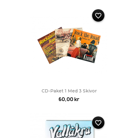
favorite_border
CD-Paket 1 Med 3 Skivor
60,00 kr
favorite_border