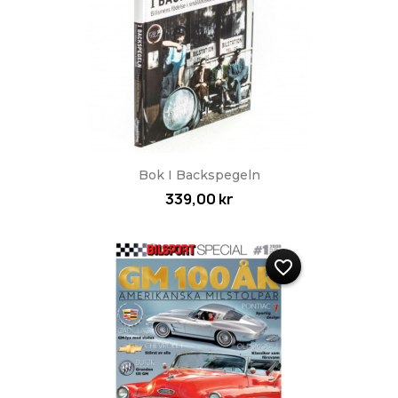
Bok I Backspegeln
339,00 kr
favorite_border