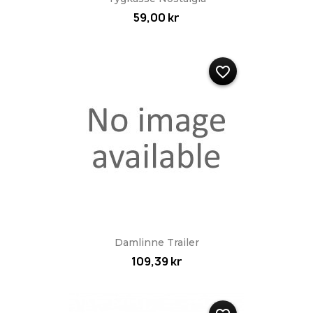
59,00 kr
favorite_border
Damlinne Trailer
109,39 kr