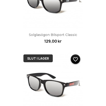
Solglasögon Bilsport Classic
129,00 kr
SLUT I LAGER
favorite_border