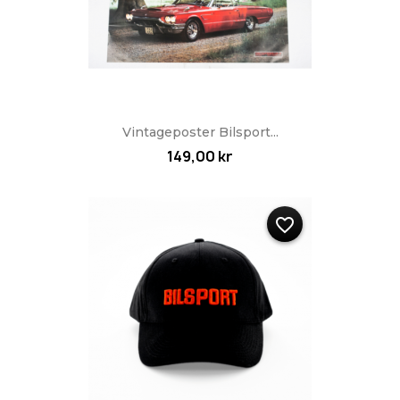
Vintageposter Bilsport...
149,00 kr
favorite_border