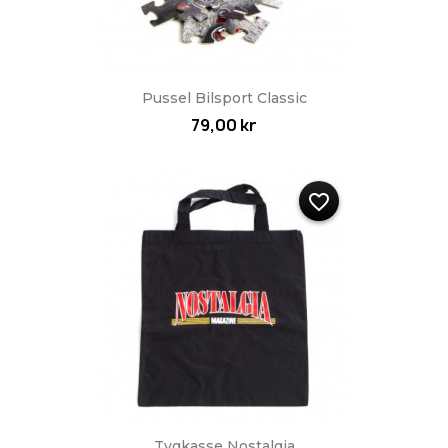
Pussel Bilsport Classic
79,00 kr
favorite_border
Tygkasse Nostalgia