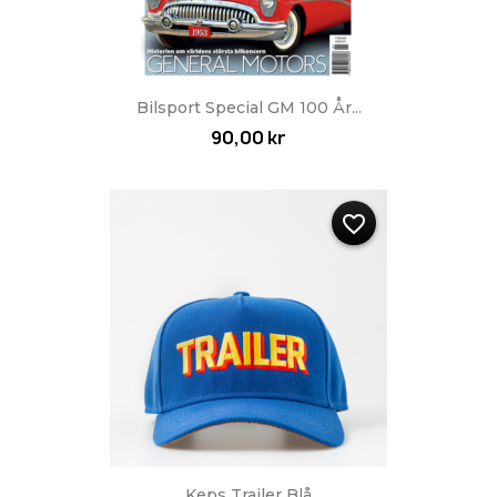
Bilsport Special GM 100 År...
90,00 kr
favorite_border
Keps Trailer Blå