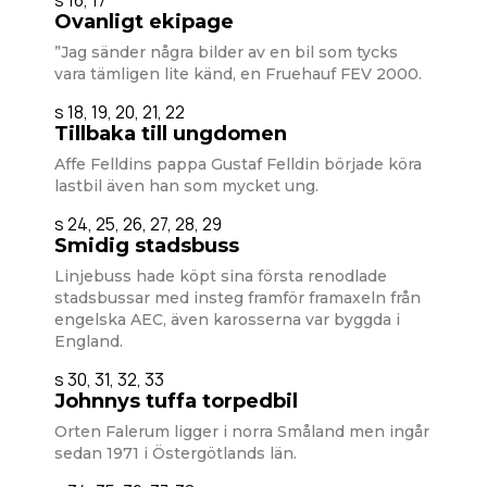
s 16, 17
Ovanligt ekipage
”Jag sänder några bilder av en bil som tycks
vara tämligen lite känd, en Fruehauf FEV 2000.
s 18, 19, 20, 21, 22
Tillbaka till ungdomen
Affe Felldins pappa Gustaf Felldin började köra
lastbil även han som mycket ung.
s 24, 25, 26, 27, 28, 29
Smidig stadsbuss
Linjebuss hade köpt sina första renodlade
stadsbussar med insteg framför framaxeln från
engelska AEC, även karosserna var byggda i
England.
s 30, 31, 32, 33
Johnnys tuffa torpedbil
Orten Falerum ligger i norra Småland men ingår
sedan 1971 i Östergötlands län.