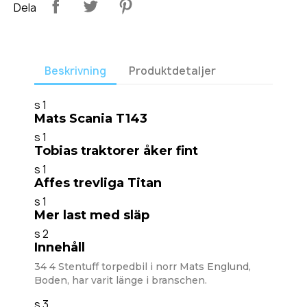
Dela
Beskrivning
Produktdetaljer
s 1
Mats Scania T143
s 1
Tobias traktorer åker fint
s 1
Affes trevliga Titan
s 1
Mer last med släp
s 2
Innehåll
34 4 Stentuff torpedbil i norr Mats Englund,
Boden, har varit länge i branschen.
s 3