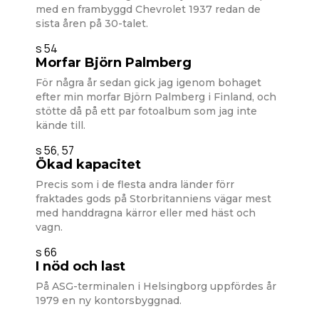
med en frambyggd Chevrolet 1937 redan de
sista åren på 30-talet.
s 54
Morfar Björn Palmberg
För några år sedan gick jag igenom bohaget
efter min morfar Björn Palmberg i Finland, och
stötte då på ett par fotoalbum som jag inte
kände till.
s 56, 57
Ökad kapacitet
Precis som i de flesta andra länder förr
fraktades gods på Storbritanniens vägar mest
med handdragna kärror eller med häst och
vagn.
s 66
I nöd och last
På ASG-terminalen i Helsingborg uppfördes år
1979 en ny kontorsbyggnad.