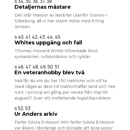
s 34, 35, 36, 37, 38
Detaljernas mästare
Det står massor av lastbilar utanför Scanvo i
Silkeborg, då vi har stämt möte med Erling
Jensen.
s 40, 41, 42, 43, 44, 45
Whites uppgång och fall
Thomas Howard White tillverkade först
symaskiner, rullskridskor och cyklar.
s 46, 47, 48, 49, 50, 51
En veteranhobby blev två
Vad får du om du har 130 traktorer och vill ta
med några av dem till traktorträffar land och rike
runt, i princip en gång per vecka från maj till
augusti? Svar: ett omfattande logistikproblem.
s 52, 53
Ur Anders arkiv
Farfar Gösta Eriksson Min farfar Gösta Eriksson
var åkare i Borlänge och började att köra sopor