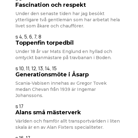
Fascination och respekt
Under den senaste tiden har jag besökt
ytterligare två gentlemän som har arbetat hela
livet som åkare och chaufförer.
s 4, 5, 6, 7, 8
Toppenfin torpedbil
Under 18 år var Mats Englund en hyllad och
omtyckt banmästare på travbanan i Boden.
s 10, 11, 12, 13, 14, 15
Generationsmöte i Åsarp
Scania-Vabisen innehas av Gregor Tovek
medan Chevan från 1939 är Ingemar
Johanssons.
s 17
Alans små mästerverk
Världen och framför allt transportvärlden i liten
skala är en av Alan Fixters specialiteter.