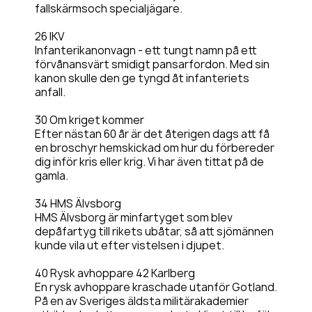
fallskärmsoch specialjägare.
26 IKV
Infanterikanonvagn - ett tungt namn på ett
förvånansvärt smidigt pansarfordon. Med sin
kanon skulle den ge tyngd åt infanteriets
anfall.
30 Om kriget kommer
Efter nästan 60 år är det återigen dags att få
en broschyr hemskickad om hur du förbereder
dig inför kris eller krig. Vi har även tittat på de
gamla.
34 HMS Älvsborg
HMS Älvsborg är minfartyget som blev
depåfartyg till rikets ubåtar, så att sjömännen
kunde vila ut efter vistelsen i djupet.
40 Rysk avhoppare 42 Karlberg
En rysk avhoppare kraschade utanför Gotland.
På en av Sveriges äldsta militärakademier