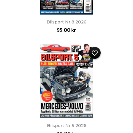
Bilsport Nr 8 2026
95,00 kr
favorite_border
Bilsport Nr 5 2026