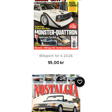
Bilsport Nr 4 2026
95,00 kr
favorite_border