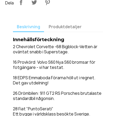
Dela
Beskrivning
Produktdetaljer
Innehållsförteckning
2 Chevrolet Corvette -68 Bigblock-Vetten är
oväntat snabb i Superstage.
16 Provkörd: Volvo S60 Nya S60 bromsar för
fotgängare - vi har testat.
18 EDPS Emmaboda Förarna höll ut i regnet.
Det gav utdelning!
26 Drömbilen: 911 GT2 RS Porsches brutalaste
standardbil någonsin.
28 Fiat ”PuntoSerati”
Ett bygge i världsklass besökte Sverige.