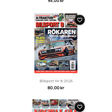
95,00 kr
favorite_border
Bilsport Nr 8 2025
80,00 kr
favorite_border