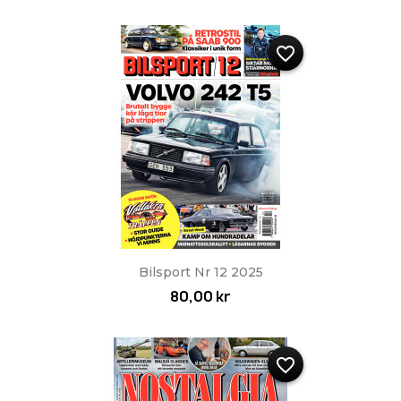
favorite_border
Bilsport Nr 12 2025
80,00 kr
favorite_border