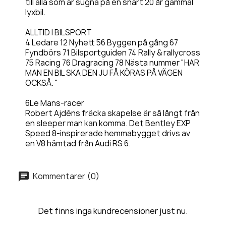
till alla som är sugna på en snart 20 år gammal
lyxbil.
ALLTID I BILSPORT
4 Ledare 12 Nyhett 56 Byggen på gång 67
Fyndbörs 71 Bilsportguiden 74 Rally & rallycross
75 Racing 76 Dragracing 78 Nästa nummer "HAR
MAN EN BIL SKA DEN JU FÅ KÖRAS PÅ VÄGEN
OCKSÅ. "
6Le Mans-racer
Robert Ajdéns fräcka skapelse är så långt från
en sleeper man kan komma. Det Bentley EXP
Speed 8-inspirerade hemmabygget drivs av
en V8 hämtad från Audi RS 6.
Kommentarer (0)
Det finns inga kundrecensioner just nu.