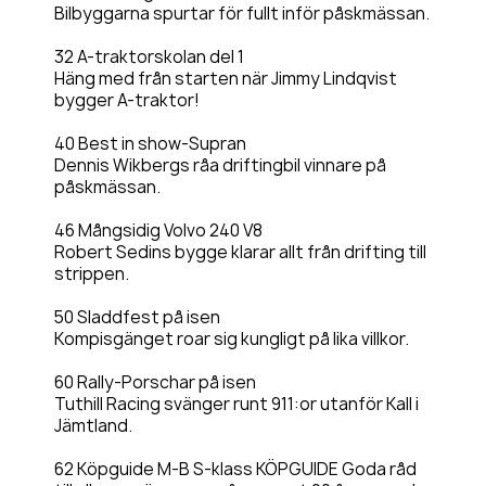
Bilbyggarna spurtar för fullt inför påskmässan.
32 A-traktorskolan del 1
Häng med från starten när Jimmy Lindqvist
bygger A-traktor!
40 Best in show-Supran
Dennis Wikbergs råa driftingbil vinnare på
påskmässan.
46 Mångsidig Volvo 240 V8
Robert Sedins bygge klarar allt från drifting till
strippen.
50 Sladdfest på isen
Kompisgänget roar sig kungligt på lika villkor.
60 Rally-Porschar på isen
Tuthill Racing svänger runt 911:or utanför Kall i
Jämtland.
62 Köpguide M-B S-klass KÖPGUIDE Goda råd