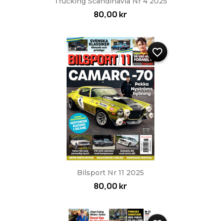
Trucking Scandinavia Nr 4 2025
80,00 kr
favorite_border
Bilsport Nr 11 2025
80,00 kr