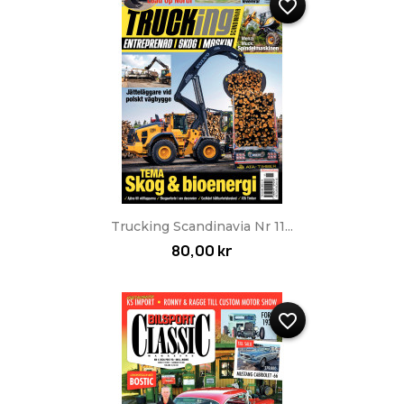
favorite_border
Trucking Scandinavia Nr 11...
80,00 kr
favorite_border