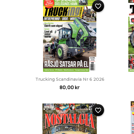
favorite_border
Snabbvy

Trucking Scandinavia Nr 6 2026
80,00 kr
favorite_border