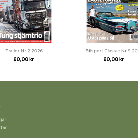
Snabbvy
Snabbvy


Trailer Nr 2 2026
Bilsport Classic Nr 9 2
80,00 kr
80,00 kr
Y
gar
ter