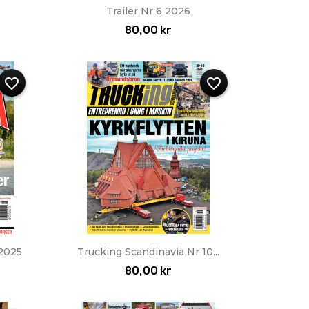
Snabbvy

Trailer Nr 6 2026
80,00 kr
favorite_border
favorite_border
Snabbvy

 2025
Trucking Scandinavia Nr 10...
80,00 kr