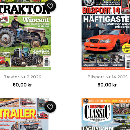
favorite_border
Snabbvy
Snabbvy


Traktor Nr 2 2026
Bilsport Nr 14 2025
80,00 kr
80,00 kr
favorite_border