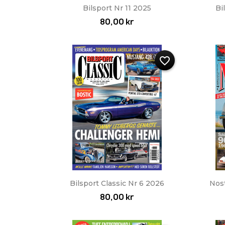
Snabbvy

Bilsport Nr 11 2025
Bi
80,00 kr
favorite_border
Snabbvy

Bilsport Classic Nr 6 2026
Nos
80,00 kr