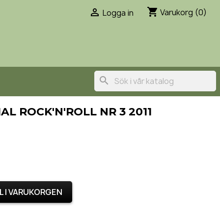
shopping_cart

Varukorg
(0)
Logga in
search
AL ROCK'N'ROLL NR 3 2011
L I VARUKORGEN