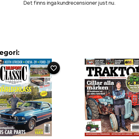
Det finns inga kundrecensioner just nu.
egori:
favorite_border