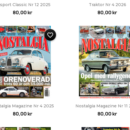
Snabbvy
Snabbvy


lsport Classic Nr 12 2025
Traktor Nr 4 2026
80,00 kr
80,00 kr
favorite_border
Snabbvy
Snabbvy


talgia Magazine Nr 4 2025
Nostalgia Magazine Nr 11
80,00 kr
80,00 kr