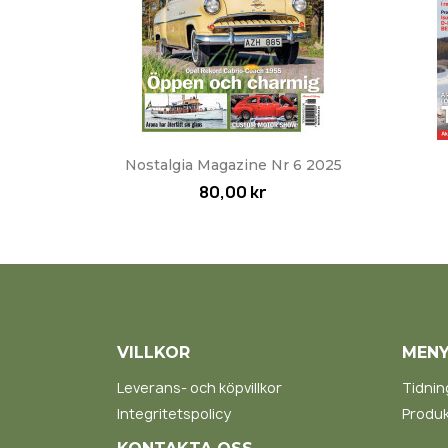
Snabbvy

Nostalgia Magazine Nr 6 2025
80,00 kr
VILLKOR
MEN
Leverans- och köpvillkor
Tidnin
Integritetspolicy
Produk