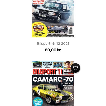
Bilsport Nr 12 2025
80,00 kr
favorite_border