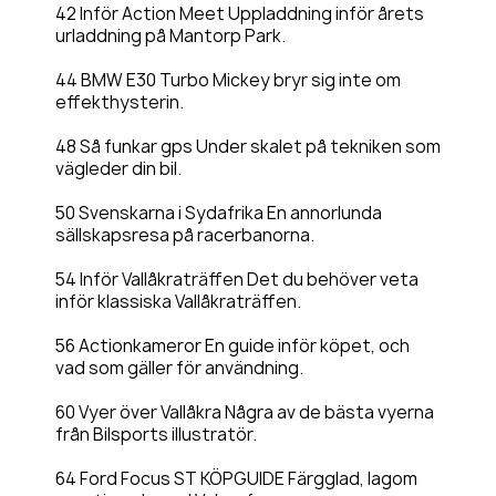
42 Inför Action Meet Uppladdning inför årets
urladdning på Mantorp Park.
44 BMW E30 Turbo Mickey bryr sig inte om
effekthysterin.
48 Så funkar gps Under skalet på tekniken som
vägleder din bil.
50 Svenskarna i Sydafrika En annorlunda
sällskapsresa på racerbanorna.
54 Inför Vallåkraträffen Det du behöver veta
inför klassiska Vallåkraträffen.
56 Actionkameror En guide inför köpet, och
vad som gäller för användning.
60 Vyer över Vallåkra Några av de bästa vyerna
från Bilsports illustratör.
64 Ford Focus ST KÖPGUIDE Färgglad, lagom